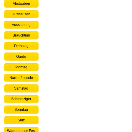
Abstauben
Altshausen
Ausstellung
Brauchtum
Dienstag
Garde
Montag
Narrenfreunde
Samstag
Schmotziger
Sonntag
Sulz
Wagenbauer Fest