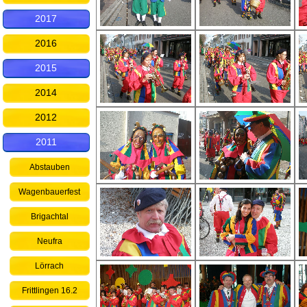
2017
2016
2015
2014
2012
2011
Abstauben
Wagenbauerfest
Brigachtal
Neufra
Lörrach
Frittlingen 16.2