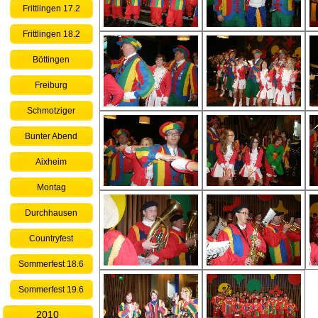
Frittlingen 17.2
Frittlingen 18.2
Böttingen
Freiburg
Schmotziger
Bunter Abend
Aixheim
Montag
Durchhausen
Countryfest
Sommerfest 18.6
Sommerfest 19.6
2010