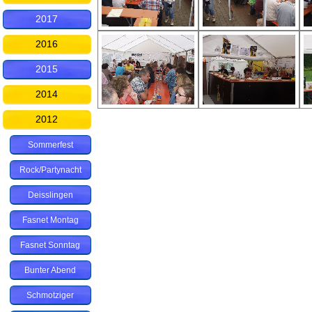
2017
2016
2015
2014
2012
Sommerfest
Rock/Partynacht
Deisslingen
Fasnet Montag
Fasnet Sonntag
Bunter Abend
Schmotziger