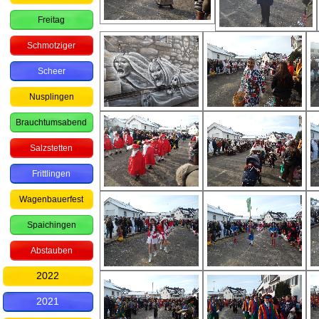
Freitag
Schmotziger
Scheer
Nusplingen
Brauchtumsabend
Salzstetten
Frittlingen
Wagenbauerfest
Spaichingen
Abstauben
2022
2021