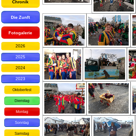
Chronik
Die Zunft
Fotogalerie
2026
2025
2024
2023
Oktoberfest
Dienstag
Montag
Sonntag
Samstag