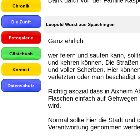
Dank dafür von der Familie Kaspe
Chronik
Die Zunft
Leopold Wurst aus Spaichingen
Fotogalerie
Ganz ehrlich,
Gästebuch
wer feiern und saufen kann, soll
und kehren können. Die Straßen 
und voller Scherben. Hier können
Kontakt
verletzten oder man beschädigt s
Datenschutz
Richtig asozial dass in Aixheim 
Flaschen einfach auf Gehwegen 
wird.
Normal sollte hier die Stadt und d
Verantwortung genommen werde