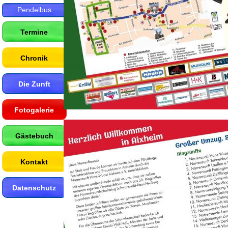
Pendelbus
Termine
Chronik
Die Zunft
Fotogalerie
Gästebuch
Kontakt
Datenschutz