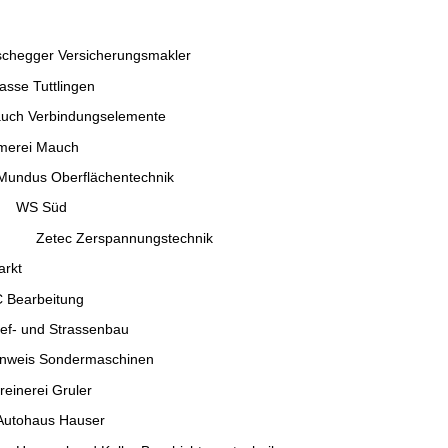
gger Versicherungsmakler
 Tuttlingen
rbindungselemente
 Mauch
rflächentechnik
üd
spannungstechnik
arkt
arbeitung
und Strassenbau
Sondermaschinen
i Gruler
 Hauser