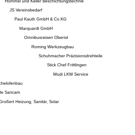
eller Beschichtungstechnik
insbedarf
th GmbH & Co.KG
rdt GmbH
reisen Oberist
 Werkzeugbau
her Präzisionsdrehteile
hef Frittlingen
LKW Service
helofenbau
Saricam
eizung, Sanitär, Solar