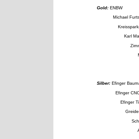
Gold:
ENBW
Michael Furtsche
Kreissparkasse
Karl Mauch Ve
Zimmerei
Mundus Obe
WS S
Zetec Zer
Silber:
Efinger Baum
Efinger CNC Be
Efinger Tief- 
Greidenweis 
Schreinere
Autohaus