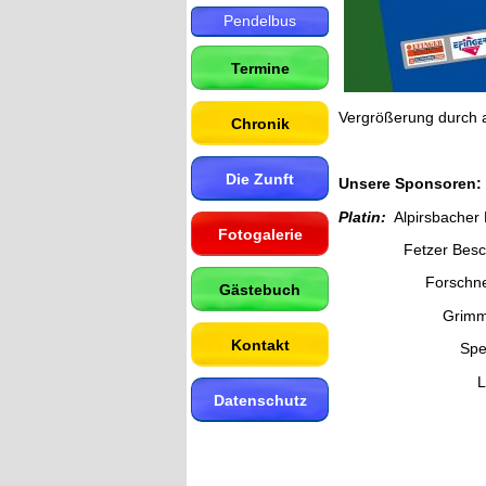
Pendelbus
Termine
Vergrößerung durch a
Chronik
Die Zunft
Unsere Sponsoren:
Platin:
Alpirsbacher 
Fotogalerie
Fetzer Beschri
Forschner w
Gästebuch
Grimm 
Kontakt
Spedition
Light & 
Datenschutz
Getränk
MS Indus
Radi