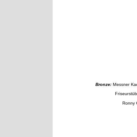
Hommel und K
JS Vere
Paul Kau
Marqua
Omnibus
Roming
Schuhmac
Stick C
Wudi 
Bronze:
Messner Kac
Friseurstüble 
Ronny Großert H