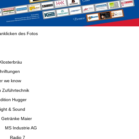
nklicken des Fotos
Klosterbräu
ftungen
e know
Zuführtechnik
 Hugger
Sound
e Maier
trie AG
o 7